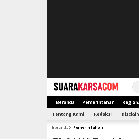
suarakarsa.com
Informasi terpercaya
Beranda
Pemerintahan
Region
Tentang Kami
Redaksi
Disclai
Beranda
Pemerintahan