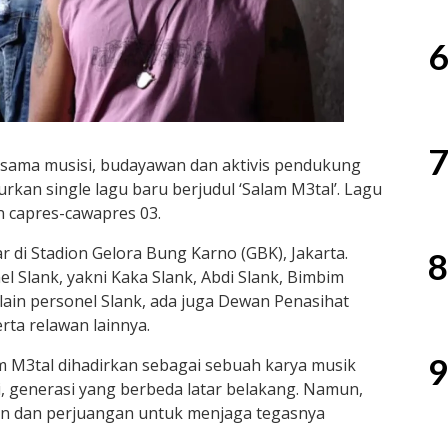
6
7
rsama musisi, budayawan dan aktivis pendukung
an single lagu baru berjudul ‘Salam M3tal’. Lagu
 capres-cawapres 03.
r di Stadion Gelora Bung Karno (GBK), Jakarta.
8
nel Slank, yakni Kaka Slank, Abdi Slank, Bimbim
Selain personel Slank, ada juga Dewan Penasihat
ta relawan lainnya.
9
 M3tal dihadirkan sebagai sebuah karya musik
si, generasi yang berbeda latar belakang. Namun,
ran dan perjuangan untuk menjaga tegasnya