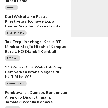
Tahan Lama
DIGITAL
Dari Wekoila ke Pusat
Kreativitas: Konawe Expo
Center Siap Jadi Kekuatan Baru
Ekonomi
PEMERINTAHAN
Tak Terpilih sebagai Ketua RT,
Mimbar Masjid Hibah di Kampus
Baru UHO Diambil Kembali
REGIONAL
170 Penari Cilik Wakatobi Siap
Gemparkan Istana Negara di
HUT RI ke-80!
PEMERINTAHAN
Pembayaran Damsos Bendungan
Ameroro Disorot Tajam,
Tamalaki Wonua Konawe
Ungkap Dugaan Ketidakberesan