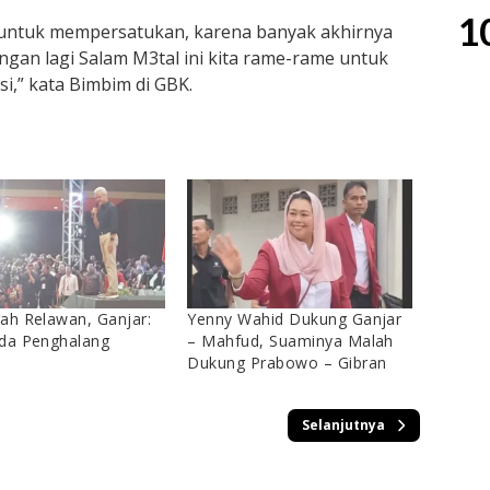
1
l untuk mempersatukan, karena banyak akhirnya
engan lagi Salam M3tal ini kita rame-rame untuk
i,” kata Bimbim di GBK.
ah Relawan, Ganjar:
Yenny Wahid Dukung Ganjar
da Penghalang
– Mahfud, Suaminya Malah
Dukung Prabowo – Gibran
Selanjutnya