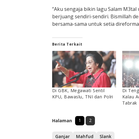
“Aku sengaja bikin lagu Salam M3ta
berjuang sendiri-sendiri. Bismillah d
bersama-sama untuk setia direformas
Berita Terkait
Di GBK, Megawati Sentil
Di Teng
KPU, Bawaslu, TNI dan Polri
Kalau A
Tabrak
1
2
Halaman
Ganjar
Mahfud
Slank