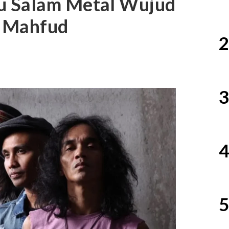
u Salam Metal Wujud
– Mahfud
2
3
4
5