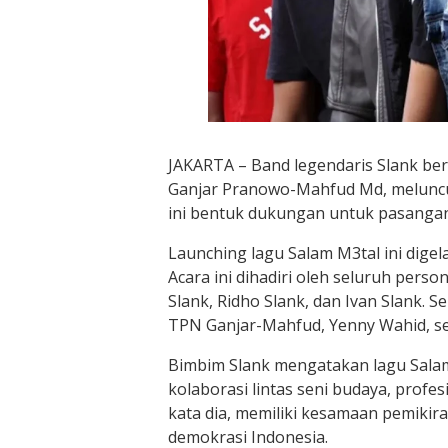
JAKARTA – Band legendaris Slank be
Ganjar Pranowo-Mahfud Md, meluncurk
ini bentuk dukungan untuk pasangan
Launching lagu Salam M3tal ini digela
Acara ini dihadiri oleh seluruh perso
Slank, Ridho Slank, dan Ivan Slank. 
TPN Ganjar-Mahfud, Yenny Wahid, ser
Bimbim Slank mengatakan lagu Salam
kolaborasi lintas seni budaya, profe
kata dia, memiliki kesamaan pemiki
demokrasi Indonesia.