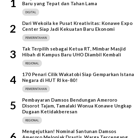
1
Baru yang Tepat dan Tahan Lama
DIGITAL
Dari Wekoila ke Pusat Kreativitas: Konawe Expo
2
Center Siap Jadi Kekuatan Baru Ekonomi
PEMERINTAHAN
Tak Terpilih sebagai Ketua RT, Mimbar Masjid
3
Hibah di Kampus Baru UHO Diambil Kembali
REGIONAL
170 Penari Cilik Wakatobi Siap Gemparkan Istana
4
Negara di HUT RI ke-80!
PEMERINTAHAN
Pembayaran Damsos Bendungan Ameroro
5
Disorot Tajam, Tamalaki Wonua Konawe Ungkap
Dugaan Ketidakberesan
REGIONAL
Mengejutkan! Nominal Santunan Damsos
6
Ameroro Melonjak Drastis, Warga Tercengang