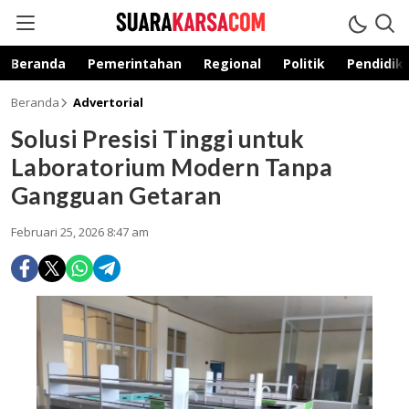
suarakarsa.com
Informasi terpercaya
Beranda
Pemerintahan
Regional
Politik
Pendidik
Beranda
Advertorial
Solusi Presisi Tinggi untuk
Laboratorium Modern Tanpa
Gangguan Getaran
Februari 25, 2026 8:47 am