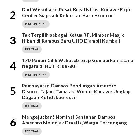
Dari Wekoila ke Pusat Kreativitas: Konawe Expo
2
Center Siap Jadi Kekuatan Baru Ekonomi
PEMERINTAHAN
Tak Terpilih sebagai Ketua RT, Mimbar Masjid
3
Hibah di Kampus Baru UHO Diambil Kembali
REGIONAL
170 Penari Cilik Wakatobi Siap Gemparkan Istana
4
Negara di HUT RI ke-80!
PEMERINTAHAN
Pembayaran Damsos Bendungan Ameroro
5
Disorot Tajam, Tamalaki Wonua Konawe Ungkap
Dugaan Ketidakberesan
REGIONAL
Mengejutkan! Nominal Santunan Damsos
6
Ameroro Melonjak Drastis, Warga Tercengang
REGIONAL