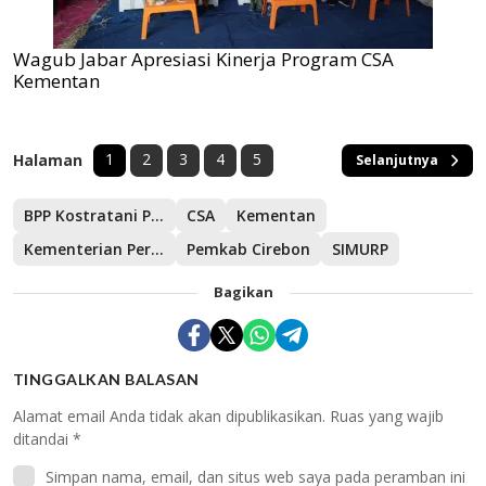
Wagub Jabar Apresiasi Kinerja Program CSA
Kementan
1
2
3
4
5
Halaman
Selanjutnya
BPP Kostratani Patok Beusi Subang
CSA
Kementan
Kementerian Pertanian
Pemkab Cirebon
SIMURP
Bagikan
TINGGALKAN BALASAN
Alamat email Anda tidak akan dipublikasikan.
Ruas yang wajib
ditandai
*
Simpan nama, email, dan situs web saya pada peramban ini