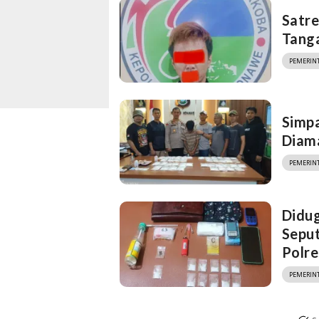
Satr
Tang
PEMERIN
Simpa
Diam
PEMERIN
Didug
Sepu
Polr
PEMERIN