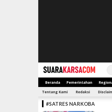
suarakarsa.com
Informasi terpercaya
Beranda
Pemerintahan
Region
Tentang Kami
Redaksi
Disclai
#SATRES NARKOBA