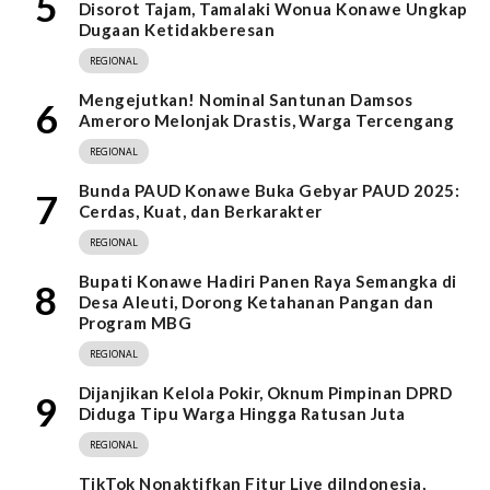
5
Disorot Tajam, Tamalaki Wonua Konawe Ungkap
Dugaan Ketidakberesan
REGIONAL
Mengejutkan! Nominal Santunan Damsos
6
Ameroro Melonjak Drastis, Warga Tercengang
REGIONAL
Bunda PAUD Konawe Buka Gebyar PAUD 2025:
7
Cerdas, Kuat, dan Berkarakter
REGIONAL
Bupati Konawe Hadiri Panen Raya Semangka di
8
Desa Aleuti, Dorong Ketahanan Pangan dan
Program MBG
REGIONAL
Dijanjikan Kelola Pokir, Oknum Pimpinan DPRD
9
Diduga Tipu Warga Hingga Ratusan Juta
REGIONAL
TikTok Nonaktifkan Fitur Live diIndonesia,