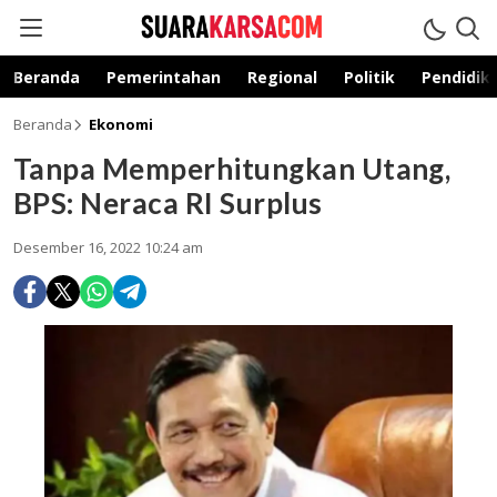
suarakarsa.com
Informasi terpercaya
Beranda
Pemerintahan
Regional
Politik
Pendidik
Beranda
Ekonomi
Tanpa Memperhitungkan Utang,
BPS: Neraca RI Surplus
Desember 16, 2022 10:24 am