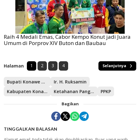
Raih 4 Medali Emas, Cabor Kempo Konut jadi Juara
Umum di Porprov XIV Buton dan Baubau
1
2
3
4
Halaman
Selanjutnya
Bupati Konawe Utara
Ir. H. Ruksamin
Kabupaten Konawe Utara
Ketahanan Pangan
PPKP
Bagikan
TINGGALKAN BALASAN
Alamat email Anda tidak akan dipublikasikan.
Ruas yang wajib