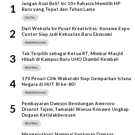
Jangan Asal Beli! Ini 10+ Rahasia Memilih HP
1
Baru yang Tepat dan Tahan Lama
DIGITAL
Dari Wekoila ke Pusat Kreativitas: Konawe Expo
2
Center Siap Jadi Kekuatan Baru Ekonomi
PEMERINTAHAN
Tak Terpilih sebagai Ketua RT, Mimbar Masjid
3
Hibah di Kampus Baru UHO Diambil Kembali
REGIONAL
170 Penari Cilik Wakatobi Siap Gemparkan Istana
4
Negara di HUT RI ke-80!
PEMERINTAHAN
Pembayaran Damsos Bendungan Ameroro
5
Disorot Tajam, Tamalaki Wonua Konawe Ungkap
Dugaan Ketidakberesan
REGIONAL
Mengejutkan! Nominal Santunan Damsos