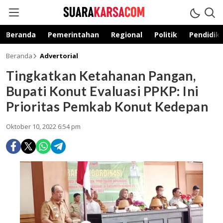
suarakarsa.com
Informasi terpercaya
Beranda
Pemerintahan
Regional
Politik
Pendidik
Beranda
Advertorial
Tingkatkan Ketahanan Pangan,
Bupati Konut Evaluasi PPKP: Ini
Prioritas Pemkab Konut Kedepan
Oktober 10, 2022 6:54 pm