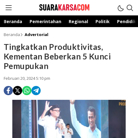
suarakarsa.com
Informasi terpercaya
Beranda
Pemerintahan
Regional
Politik
Pendidik
Beranda
Advertorial
Tingkatkan Produktivitas,
Kementan Beberkan 5 Kunci
Pemupukan
Februari 20, 2024 5:10 pm