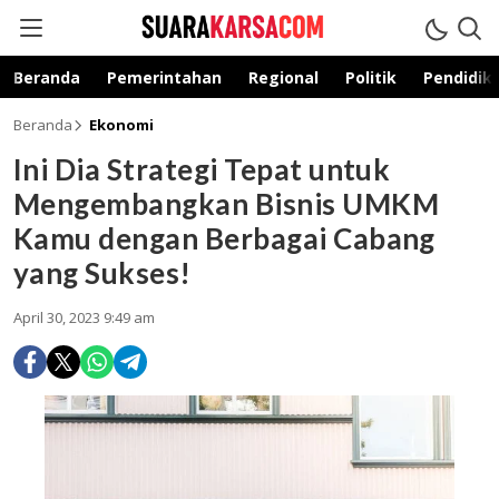
suarakarsa.com
Informasi terpercaya
Beranda
Pemerintahan
Regional
Politik
Pendidik
Beranda
Ekonomi
Ini Dia Strategi Tepat untuk
Mengembangkan Bisnis UMKM
Kamu dengan Berbagai Cabang
yang Sukses!
April 30, 2023 9:49 am