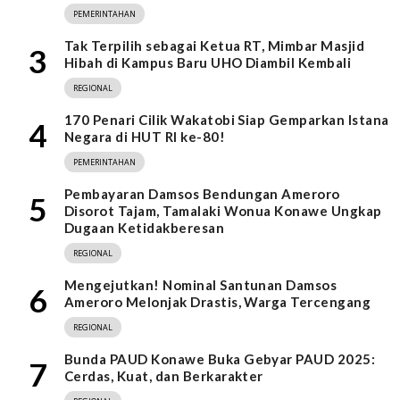
PEMERINTAHAN
Tak Terpilih sebagai Ketua RT, Mimbar Masjid
3
Hibah di Kampus Baru UHO Diambil Kembali
REGIONAL
170 Penari Cilik Wakatobi Siap Gemparkan Istana
4
Negara di HUT RI ke-80!
PEMERINTAHAN
Pembayaran Damsos Bendungan Ameroro
5
Disorot Tajam, Tamalaki Wonua Konawe Ungkap
Dugaan Ketidakberesan
REGIONAL
Mengejutkan! Nominal Santunan Damsos
6
Ameroro Melonjak Drastis, Warga Tercengang
REGIONAL
Bunda PAUD Konawe Buka Gebyar PAUD 2025:
7
Cerdas, Kuat, dan Berkarakter