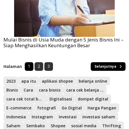
Mulai Bisnis di Usia Muda dengan 5 Jenis Bisnis Ini –
Siap Menghasilkan Keuntungan Besar
1
2
3
Halaman
Selanjutnya
2023
apa itu
aplikasi shopee
belanja online
Bisnis
Cara
cara bisnis
cara cek belanja di shopee
cara cek total belanja di Shopee
Digitalisasi
dompet digital
E-commerce
fotografi
Go Digital
Harga Pangan
Indonesia
Instagram
Investasi
investasi saham
Saham
Sembako
Shopee
sosial media
Thrifting