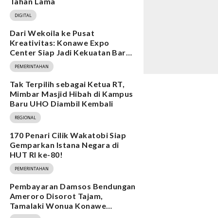
Tahan Lama
DIGITAL
Dari Wekoila ke Pusat
Kreativitas: Konawe Expo
Center Siap Jadi Kekuatan Baru
Ekonomi
PEMERINTAHAN
Tak Terpilih sebagai Ketua RT,
Mimbar Masjid Hibah di Kampus
Baru UHO Diambil Kembali
REGIONAL
170 Penari Cilik Wakatobi Siap
Gemparkan Istana Negara di
HUT RI ke-80!
PEMERINTAHAN
Pembayaran Damsos Bendungan
Ameroro Disorot Tajam,
Tamalaki Wonua Konawe
Ungkap Dugaan Ketidakberesan