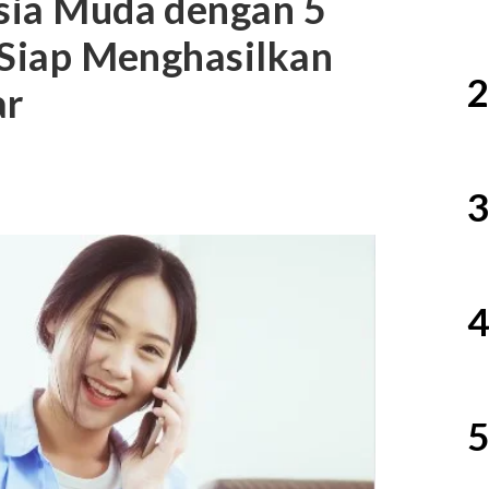
Usia Muda dengan 5
– Siap Menghasilkan
2
ar
3
4
5