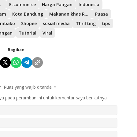
i Shopee
E-commerce
Harga Pangan
Indonesia
ham
Kota Bandung
Makanan khas Ramadhan
Puasa
embako
Shopee
sosial media
Thrifting
tips
uangan
Tutorial
Viral
Bagikan
n.
Ruas yang wajib ditandai
*
ya pada peramban ini untuk komentar saya berikutnya.