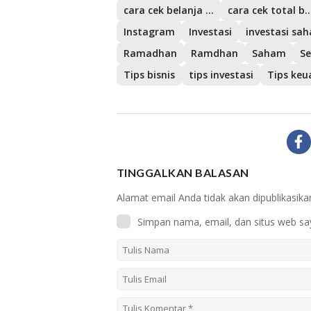
cara cek belanja di shopee
cara cek total belanja d
Instagram
Investasi
investasi sa
Ramadhan
Ramdhan
Saham
S
Tips bisnis
tips investasi
Tips ke
TINGGALKAN BALASAN
Alamat email Anda tidak akan dipublikasika
Simpan nama, email, dan situs web sa