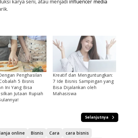
ksi karya seni, atau menjadi
influencer media
rik.
Dengan Penghasilan
Kreatif dan Menguntungkan:
Cobalah 5 Bisnis
7 Ide Bisnis Sampingan yang
 Ini Yang Bisa
Bisa Dijalankan oleh
ilkan Jutaan Rupiah
Mahasiswa
Bulannya!
Selanjutnya
lanja online
Bisnis
Cara
cara bisnis