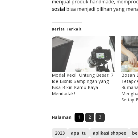
menjual produk handmade, memprodu
sosial
bisa menjadi pilihan yang mena
Berita Terkait
Modal Kecil, Untung Besar: 7
Bosan 
Ide Bisnis Sampingan yang
Tetap? 
Bisa Bikin Kamu Kaya
Rumahan
Mendadak!
Menghas
Setiap 
1
2
3
Halaman
2023
apa itu
aplikasi shopee
be