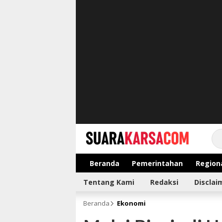
suarakarsa.com
Informasi terpercaya
Beranda
Pemerintahan
Region
Tentang Kami
Redaksi
Disclai
Beranda
Ekonomi