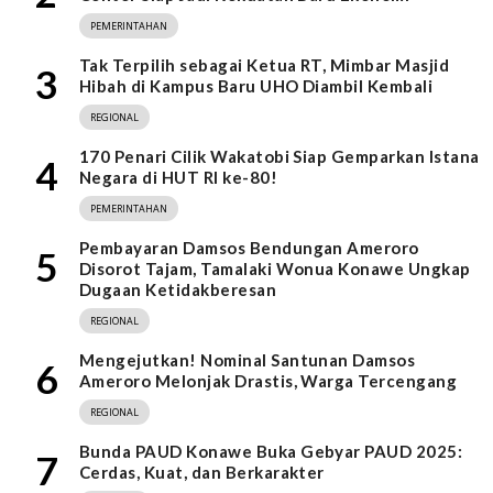
PEMERINTAHAN
Tak Terpilih sebagai Ketua RT, Mimbar Masjid
3
Hibah di Kampus Baru UHO Diambil Kembali
REGIONAL
170 Penari Cilik Wakatobi Siap Gemparkan Istana
4
Negara di HUT RI ke-80!
PEMERINTAHAN
Pembayaran Damsos Bendungan Ameroro
5
Disorot Tajam, Tamalaki Wonua Konawe Ungkap
Dugaan Ketidakberesan
REGIONAL
Mengejutkan! Nominal Santunan Damsos
6
Ameroro Melonjak Drastis, Warga Tercengang
REGIONAL
Bunda PAUD Konawe Buka Gebyar PAUD 2025:
7
Cerdas, Kuat, dan Berkarakter