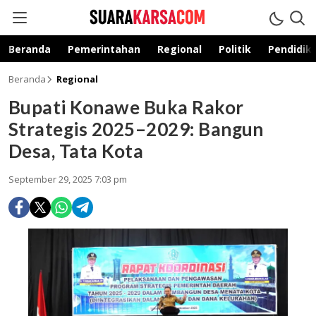
suarakarsa.com
Informasi terpercaya
Beranda
Pemerintahan
Regional
Politik
Pendidik
Beranda
Regional
Bupati Konawe Buka Rakor
Strategis 2025–2029: Bangun
Desa, Tata Kota
September 29, 2025 7:03 pm