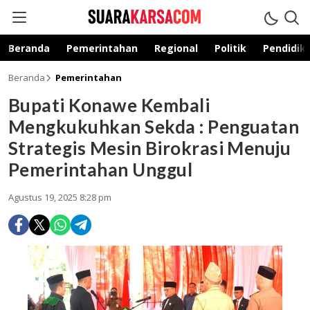
suarakarsa.com
Informasi terpercaya
Beranda
Pemerintahan
Regional
Politik
Pendidik
Beranda
Pemerintahan
Bupati Konawe Kembali
Mengkukuhkan Sekda : Penguatan
Strategis Mesin Birokrasi Menuju
Pemerintahan Unggul
Agustus 19, 2025 8:28 pm