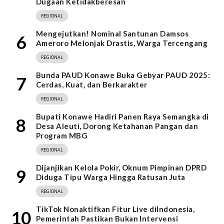
Dugaan Ketidakberesan
REGIONAL
Mengejutkan! Nominal Santunan Damsos
6
Ameroro Melonjak Drastis, Warga Tercengang
REGIONAL
Bunda PAUD Konawe Buka Gebyar PAUD 2025:
7
Cerdas, Kuat, dan Berkarakter
REGIONAL
Bupati Konawe Hadiri Panen Raya Semangka di
8
Desa Aleuti, Dorong Ketahanan Pangan dan
Program MBG
REGIONAL
Dijanjikan Kelola Pokir, Oknum Pimpinan DPRD
9
Diduga Tipu Warga Hingga Ratusan Juta
REGIONAL
TikTok Nonaktifkan Fitur Live diIndonesia,
10
Pemerintah Pastikan Bukan Intervensi