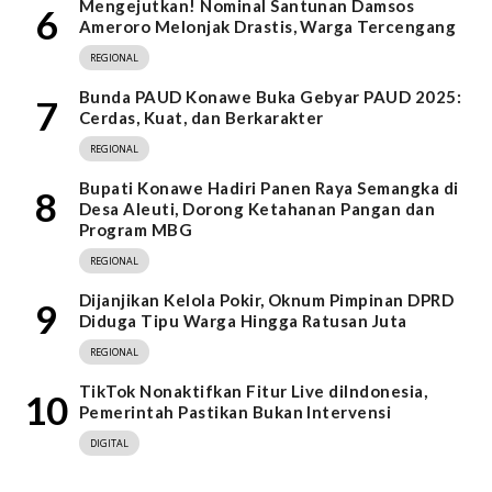
Mengejutkan! Nominal Santunan Damsos
6
Ameroro Melonjak Drastis, Warga Tercengang
REGIONAL
Bunda PAUD Konawe Buka Gebyar PAUD 2025:
7
Cerdas, Kuat, dan Berkarakter
REGIONAL
Bupati Konawe Hadiri Panen Raya Semangka di
8
Desa Aleuti, Dorong Ketahanan Pangan dan
Program MBG
REGIONAL
Dijanjikan Kelola Pokir, Oknum Pimpinan DPRD
9
Diduga Tipu Warga Hingga Ratusan Juta
REGIONAL
TikTok Nonaktifkan Fitur Live diIndonesia,
10
Pemerintah Pastikan Bukan Intervensi
DIGITAL