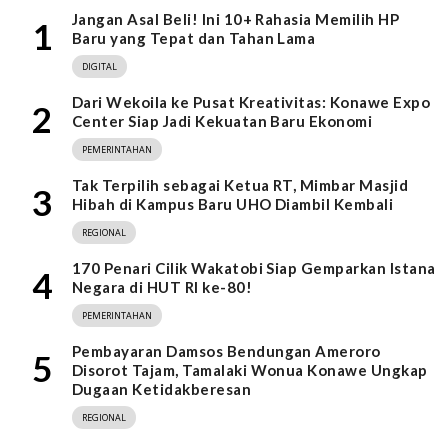
Jangan Asal Beli! Ini 10+ Rahasia Memilih HP
1
Baru yang Tepat dan Tahan Lama
DIGITAL
Dari Wekoila ke Pusat Kreativitas: Konawe Expo
2
Center Siap Jadi Kekuatan Baru Ekonomi
PEMERINTAHAN
Tak Terpilih sebagai Ketua RT, Mimbar Masjid
3
Hibah di Kampus Baru UHO Diambil Kembali
REGIONAL
170 Penari Cilik Wakatobi Siap Gemparkan Istana
4
Negara di HUT RI ke-80!
PEMERINTAHAN
Pembayaran Damsos Bendungan Ameroro
5
Disorot Tajam, Tamalaki Wonua Konawe Ungkap
Dugaan Ketidakberesan
REGIONAL