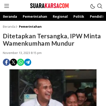
suarakarsa.com
Informasi terpercaya
Beranda
Pemerintahan
Regional
Politik
Pendidik
Beranda
Pemerintahan
Ditetapkan Tersangka, IPW Minta
Wamenkumham Mundur
November 13, 2023 8:15 pm