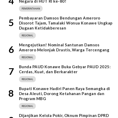
4
Negara di HUT RI ke-80!
PEMERINTAHAN
Pembayaran Damsos Bendungan Ameroro
5
Disorot Tajam, Tamalaki Wonua Konawe Ungkap
Dugaan Ketidakberesan
REGIONAL
Mengejutkan! Nominal Santunan Damsos
6
Ameroro Melonjak Drastis, Warga Tercengang
REGIONAL
Bunda PAUD Konawe Buka Gebyar PAUD 2025:
7
Cerdas, Kuat, dan Berkarakter
REGIONAL
Bupati Konawe Hadiri Panen Raya Semangka di
8
Desa Aleuti, Dorong Ketahanan Pangan dan
Program MBG
REGIONAL
Dijanjikan Kelola Pokir, Oknum Pimpinan DPRD