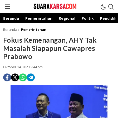
suarakarsa.com
Informasi terpercaya
Beranda
Pemerintahan
Regional
Politik
Pendidik
Beranda
Pemerintahan
Fokus Kemenangan, AHY Tak
Masalah Siapapun Cawapres
Prabowo
Oktober 14, 2023 9:44 pm