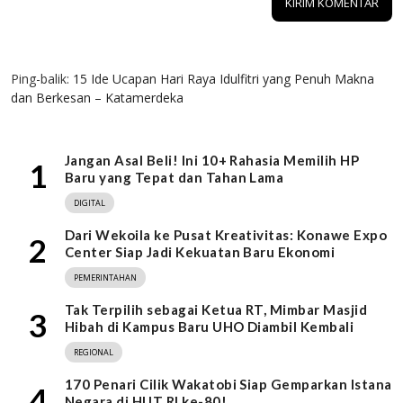
1 KOMENTAR
Ping-balik:
15 Ide Ucapan Hari Raya Idulfitri yang Penuh Makna
dan Berkesan – Katamerdeka
Jangan Asal Beli! Ini 10+ Rahasia Memilih HP
1
Baru yang Tepat dan Tahan Lama
DIGITAL
Dari Wekoila ke Pusat Kreativitas: Konawe Expo
2
Center Siap Jadi Kekuatan Baru Ekonomi
PEMERINTAHAN
Tak Terpilih sebagai Ketua RT, Mimbar Masjid
3
Hibah di Kampus Baru UHO Diambil Kembali
REGIONAL
170 Penari Cilik Wakatobi Siap Gemparkan Istana
4
Negara di HUT RI ke-80!