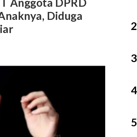
OTT Anggota DPRD
Anaknya, Diduga
2
iar
3
4
5