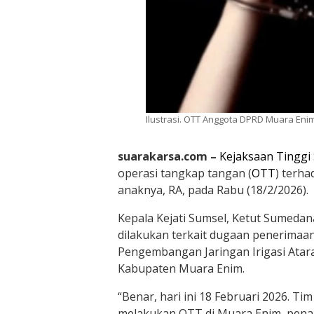
Ilustrasi. OTT Anggota DPRD Muara En
suarakarsa.com –
Kejaksaan Tinggi
operasi tangkap tangan (
OTT
) terh
anaknya, RA, pada Rabu (18/2/2026).
Kepala Kejati Sumsel,
Ketut Sumedan
dilakukan terkait dugaan penerimaan 
Pengembangan Jaringan Irigasi Atar
Kabupaten Muara Enim.
“Benar, hari ini 18 Februari 2026. T
melakukan OTT di Muara Enim, penan