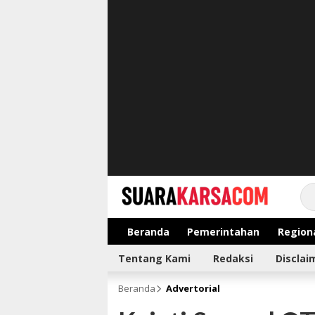
suarakarsa.com
Informasi terpercaya
Beranda
Pemerintahan
Region
Tentang Kami
Redaksi
Disclai
Beranda
Advertorial