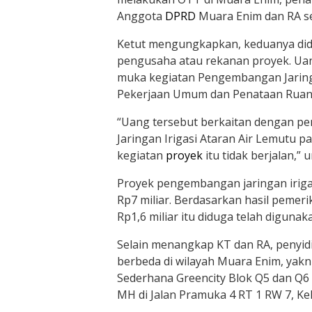
Anggota
DPRD
Muara Enim dan RA sel
Ketut mengungkapkan, keduanya didu
pengusaha atau rekanan proyek. Uan
muka kegiatan Pengembangan Jaringa
Pekerjaan Umum dan Penataan Ruan
“Uang tersebut berkaitan dengan p
Jaringan Irigasi Ataran Air Lemutu
kegiatan
proyek
itu tidak berjalan,”
Proyek pengembangan jaringan irigasi
Rp7 miliar. Berdasarkan hasil pemer
Rp1,6 miliar itu diduga telah diguna
Selain menangkap KT dan RA, penyidi
berbeda di wilayah Muara Enim, yak
Sederhana Greencity Blok Q5 dan Q6 
MH di Jalan Pramuka 4 RT 1 RW 7, Ke