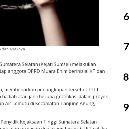
6
7
im dan Anaknya
Sumatera Selatan
(Kejati Sumsel) melakukan
adap anggota DPRD Muara Enim berinisial KT dan
8
a
, membenarkan penangkapan tersebut. OTT
hadiah atau janji berupa gratifikasi dalam proyek
an Air Lemutu di Kecamatan Tanjung Agung,
9
im Penyidik Kejaksaan Tinggi Sumatera Selatan
gkapan terhadap dua orang berinisial KT selaku