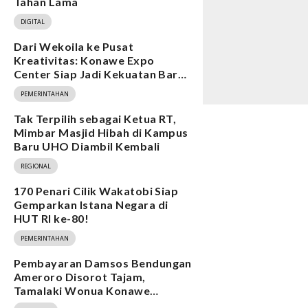
Tahan Lama
DIGITAL
Dari Wekoila ke Pusat
Kreativitas: Konawe Expo
Center Siap Jadi Kekuatan Baru
Ekonomi
PEMERINTAHAN
Tak Terpilih sebagai Ketua RT,
Mimbar Masjid Hibah di Kampus
Baru UHO Diambil Kembali
REGIONAL
170 Penari Cilik Wakatobi Siap
Gemparkan Istana Negara di
HUT RI ke-80!
PEMERINTAHAN
Pembayaran Damsos Bendungan
Ameroro Disorot Tajam,
Tamalaki Wonua Konawe
Ungkap Dugaan Ketidakberesan