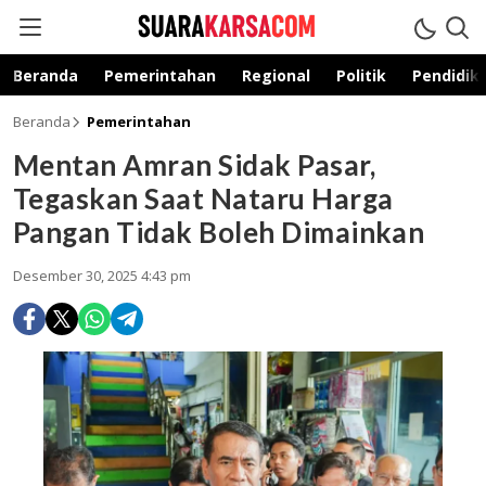
suarakarsa.com
Informasi terpercaya
Beranda
Pemerintahan
Regional
Politik
Pendidik
Beranda
Pemerintahan
Mentan Amran Sidak Pasar,
Tegaskan Saat Nataru Harga
Pangan Tidak Boleh Dimainkan
Desember 30, 2025 4:43 pm