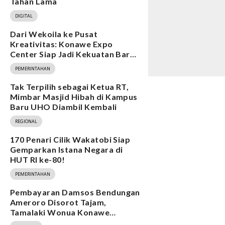
Tahan Lama
DIGITAL
Dari Wekoila ke Pusat
Kreativitas: Konawe Expo
Center Siap Jadi Kekuatan Baru
Ekonomi
PEMERINTAHAN
Tak Terpilih sebagai Ketua RT,
Mimbar Masjid Hibah di Kampus
Baru UHO Diambil Kembali
REGIONAL
170 Penari Cilik Wakatobi Siap
Gemparkan Istana Negara di
HUT RI ke-80!
PEMERINTAHAN
Pembayaran Damsos Bendungan
Ameroro Disorot Tajam,
Tamalaki Wonua Konawe
Ungkap Dugaan Ketidakberesan