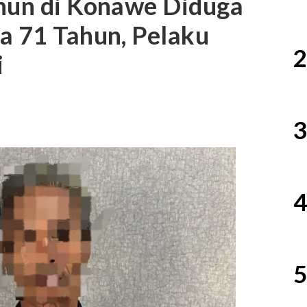
ahun di Konawe Diduga
a 71 Tahun, Pelaku
2
i
3
4
5