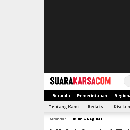
suarakarsa.com
Informasi terpercaya
Beranda
Pemerintahan
Region
Tentang Kami
Redaksi
Disclai
Beranda
Hukum & Regulasi