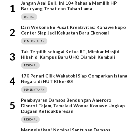
Jangan Asal Beli! Ini 10+ Rahasia Memilih HP
1
Baru yang Tepat dan Tahan Lama
DIGITAL
Dari Wekoila ke Pusat Kreativitas: Konawe Expo
2
Center Siap Jadi Kekuatan Baru Ekonomi
PEMERINTAHAN
Tak Terpilih sebagai Ketua RT, Mimbar Masjid
3
Hibah di Kampus Baru UHO Diambil Kembali
REGIONAL
170 Penari Cilik Wakatobi Siap Gemparkan Istana
4
Negara di HUT RI ke-80!
PEMERINTAHAN
Pembayaran Damsos Bendungan Ameroro
5
Disorot Tajam, Tamalaki Wonua Konawe Ungkap
Dugaan Ketidakberesan
REGIONAL
Mengejutkan! Nominal Santunan Damsos