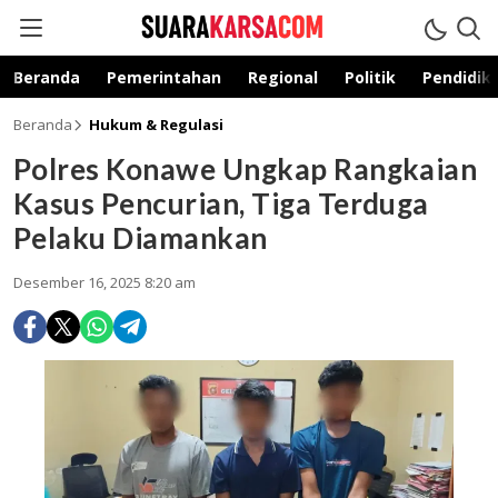
suarakarsa.com
Informasi terpercaya
Beranda
Pemerintahan
Regional
Politik
Pendidik
Beranda
Hukum & Regulasi
Polres Konawe Ungkap Rangkaian
Kasus Pencurian, Tiga Terduga
Pelaku Diamankan
Desember 16, 2025 8:20 am