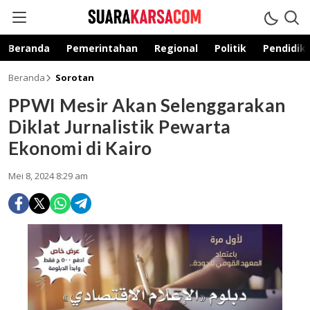
suarakarsa.com
Informasi terpercaya
Beranda
Pemerintahan
Regional
Politik
Pendidik
Beranda
Sorotan
PPWI Mesir Akan Selenggarakan
Diklat Jurnalistik Pewarta
Ekonomi di Kairo
Mei 8, 2024 8:29 am