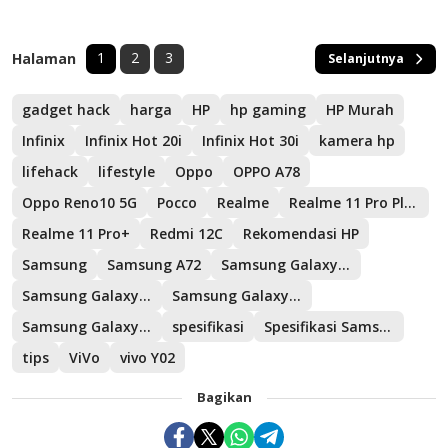
1
2
3
Halaman
Selanjutnya
gadget hack
harga
HP
hp gaming
HP Murah
Infinix
Infinix Hot 20i
Infinix Hot 30i
kamera hp
lifehack
lifestyle
Oppo
OPPO A78
Oppo Reno10 5G
Pocco
Realme
Realme 11 Pro Plus
Realme 11 Pro+
Redmi 12C
Rekomendasi HP
Samsung
Samsung A72
Samsung Galaxy A04
Samsung Galaxy A23
Samsung Galaxy M34 5G
Samsung Galaxy S21 FE 5G
spesifikasi
Spesifikasi Samsung Galaxy S21 FE 5G
tips
ViVo
vivo Y02
Bagikan