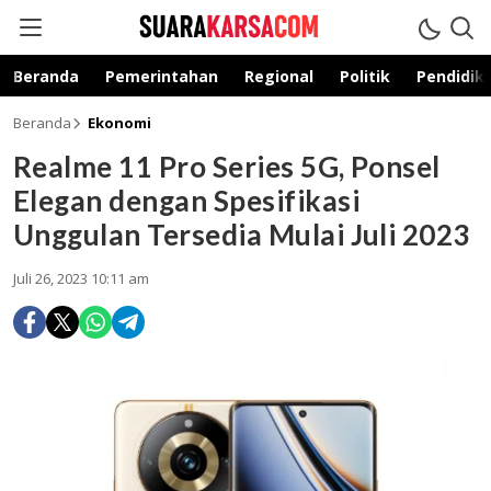
suarakarsa.com
Informasi terpercaya
Beranda
Pemerintahan
Regional
Politik
Pendidik
Beranda
Ekonomi
Realme 11 Pro Series 5G, Ponsel
Elegan dengan Spesifikasi
Unggulan Tersedia Mulai Juli 2023
Juli 26, 2023 10:11 am