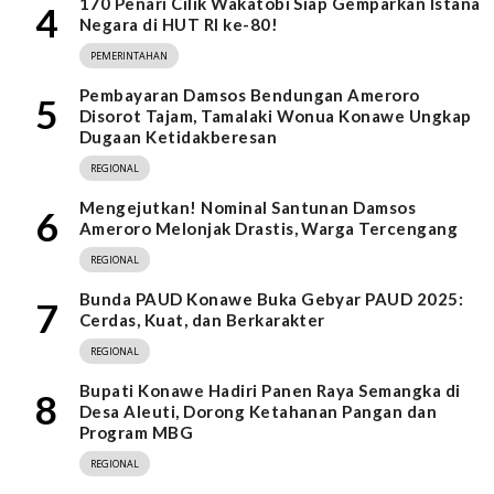
170 Penari Cilik Wakatobi Siap Gemparkan Istana
4
Negara di HUT RI ke-80!
PEMERINTAHAN
Pembayaran Damsos Bendungan Ameroro
5
Disorot Tajam, Tamalaki Wonua Konawe Ungkap
Dugaan Ketidakberesan
REGIONAL
Mengejutkan! Nominal Santunan Damsos
6
Ameroro Melonjak Drastis, Warga Tercengang
REGIONAL
Bunda PAUD Konawe Buka Gebyar PAUD 2025:
7
Cerdas, Kuat, dan Berkarakter
REGIONAL
Bupati Konawe Hadiri Panen Raya Semangka di
8
Desa Aleuti, Dorong Ketahanan Pangan dan
Program MBG
REGIONAL