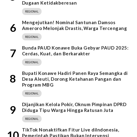
Dugaan Ketidakberesan
REGIONAL
Mengejutkan! Nominal Santunan Damsos
6
Ameroro Melonjak Drastis, Warga Tercengang
REGIONAL
Bunda PAUD Konawe Buka Gebyar PAUD 2025:
7
Cerdas, Kuat, dan Berkarakter
REGIONAL
Bupati Konawe Hadiri Panen Raya Semangka di
8
Desa Aleuti, Dorong Ketahanan Pangan dan
Program MBG
REGIONAL
Dijanjikan Kelola Pokir, Oknum Pimpinan DPRD
9
Diduga Tipu Warga Hingga Ratusan Juta
REGIONAL
TikTok Nonaktifkan Fitur Live diIndonesia,
10
Pemerintah Pastikan Bukan Intervensi