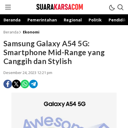
suarakarsa.com
Informasi terpercaya
Beranda
Pemerintahan
Regional
Politik
Pendidik
Beranda
Ekonomi
Samsung Galaxy A54 5G:
Smartphone Mid-Range yang
Canggih dan Stylish
Desember 24, 2023 12:21 pm