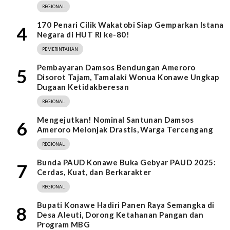
REGIONAL
170 Penari Cilik Wakatobi Siap Gemparkan Istana
4
Negara di HUT RI ke-80!
PEMERINTAHAN
Pembayaran Damsos Bendungan Ameroro
5
Disorot Tajam, Tamalaki Wonua Konawe Ungkap
Dugaan Ketidakberesan
REGIONAL
Mengejutkan! Nominal Santunan Damsos
6
Ameroro Melonjak Drastis, Warga Tercengang
REGIONAL
Bunda PAUD Konawe Buka Gebyar PAUD 2025:
7
Cerdas, Kuat, dan Berkarakter
REGIONAL
Bupati Konawe Hadiri Panen Raya Semangka di
8
Desa Aleuti, Dorong Ketahanan Pangan dan
Program MBG