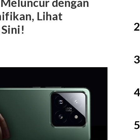
 Meluncur dengan
ifikan, Lihat
2
 Sini!
3
4
5