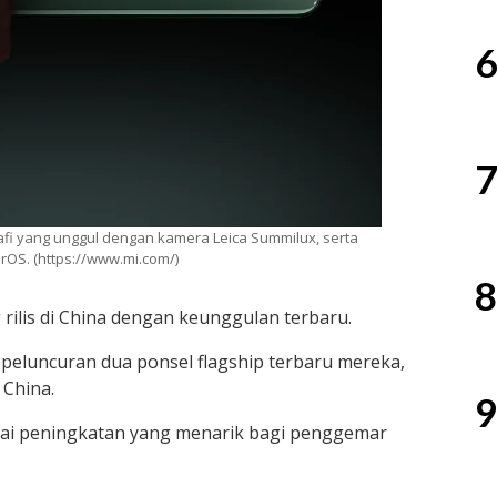
6
7
rafi yang unggul dengan kamera Leica Summilux, serta
rOS. (https://www.mi.com/)
8
rilis di China dengan keunggulan terbaru.
eluncuran dua ponsel flagship terbaru mereka,
 China.
9
ai peningkatan yang menarik bagi penggemar