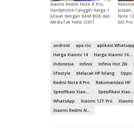
Xiaomi Redmi Note 8 Pro,
Rekome
Handphone Canggih Harga 1
Jutaan,
Jutaan dengan RAM 8GB dan
Note 10
MediaTek Helio G90T
M3 Pro
android
apa itu
aplikasi Whatsap
Harga Xiaomi 14
Harga Xiaomi 14 Pro
Indonesia
Infinix
Infinix Hot 20i
lifestyle
Melacak HP hilang
Oppo
Redmi Note 8 Pro
Rekomendasi HP
Spesifikasi Xiaomi 14
Spesifikasi Xiaomi 14 Pro
WhatsApp
Xiaomi 12T Pro
Xiaomi
Xiaomi Redmi Note 8 Pro