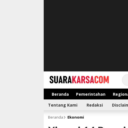
suarakarsa.com
Informasi terpercaya
Beranda
Pemerintahan
Region
Tentang Kami
Redaksi
Disclai
Beranda
Ekonomi