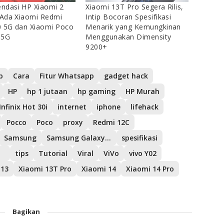
ndasi HP Xiaomi 2
Xiaomi 13T Pro Segera Rilis,
 Ada Xiaomi Redmi
Intip Bocoran Spesifikasi
 5G dan Xiaomi Poco
Menarik yang Kemungkinan
 5G
Menggunakan Dimensity
9200+
p
Cara
Fitur Whatsapp
gadget hack
HP
hp 1 jutaan
hp gaming
HP Murah
Infinix Hot 30i
internet
iphone
lifehack
Pocco
Poco
proxy
Redmi 12C
Samsung
Samsung Galaxy A04
spesifikasi
tips
Tutorial
Viral
ViVo
vivo Y02
 13
Xiaomi 13T Pro
Xiaomi 14
Xiaomi 14 Pro
Bagikan