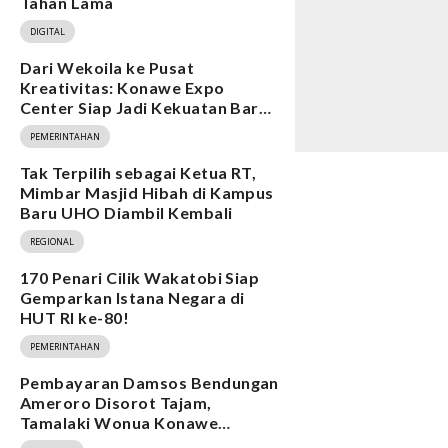
Tahan Lama
DIGITAL
Dari Wekoila ke Pusat
Kreativitas: Konawe Expo
Center Siap Jadi Kekuatan Baru
Ekonomi
PEMERINTAHAN
Tak Terpilih sebagai Ketua RT,
Mimbar Masjid Hibah di Kampus
Baru UHO Diambil Kembali
REGIONAL
170 Penari Cilik Wakatobi Siap
Gemparkan Istana Negara di
HUT RI ke-80!
PEMERINTAHAN
Pembayaran Damsos Bendungan
Ameroro Disorot Tajam,
Tamalaki Wonua Konawe
Ungkap Dugaan Ketidakberesan