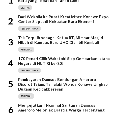
Baru yang Tepat dan Tahan Lama
DIGITAL
Dari Wekoila ke Pusat Kreativitas: Konawe Expo
2
Center Siap Jadi Kekuatan Baru Ekonomi
PEMERINTAHAN
Tak Terpilih sebagai Ketua RT, Mimbar Masjid
3
Hibah di Kampus Baru UHO Diambil Kembali
REGIONAL
170 Penari Cilik Wakatobi Siap Gemparkan Istana
4
Negara di HUT RI ke-80!
PEMERINTAHAN
Pembayaran Damsos Bendungan Ameroro
5
Disorot Tajam, Tamalaki Wonua Konawe Ungkap
Dugaan Ketidakberesan
REGIONAL
Mengejutkan! Nominal Santunan Damsos
6
Ameroro Melonjak Drastis, Warga Tercengang