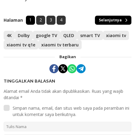
1
2
3
4
Halaman
Selanjutnya
4K
Dolby
google TV
QLED
smart TV
xiaomi tv
xiaomi tv q1e
xiaomi tv terbaru
Bagikan
TINGGALKAN BALASAN
Alamat email Anda tidak akan dipublikasikan.
Ruas yang wajib
ditandai
*
Simpan nama, email, dan situs web saya pada peramban ini
untuk komentar saya berikutnya.