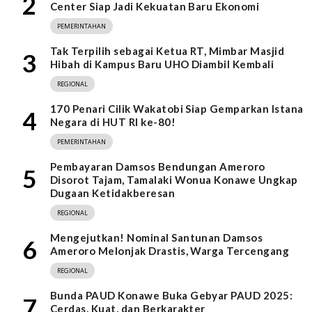
2
Center Siap Jadi Kekuatan Baru Ekonomi
PEMERINTAHAN
Tak Terpilih sebagai Ketua RT, Mimbar Masjid
3
Hibah di Kampus Baru UHO Diambil Kembali
REGIONAL
170 Penari Cilik Wakatobi Siap Gemparkan Istana
4
Negara di HUT RI ke-80!
PEMERINTAHAN
Pembayaran Damsos Bendungan Ameroro
5
Disorot Tajam, Tamalaki Wonua Konawe Ungkap
Dugaan Ketidakberesan
REGIONAL
Mengejutkan! Nominal Santunan Damsos
6
Ameroro Melonjak Drastis, Warga Tercengang
REGIONAL
Bunda PAUD Konawe Buka Gebyar PAUD 2025:
7
Cerdas, Kuat, dan Berkarakter