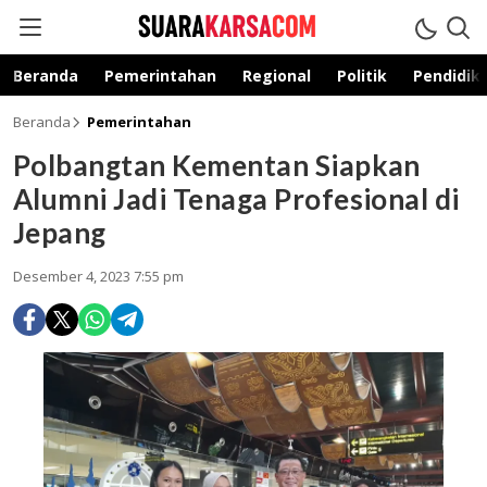
suarakarsa.com
Informasi terpercaya
Beranda
Pemerintahan
Regional
Politik
Pendidik
Beranda
Pemerintahan
Polbangtan Kementan Siapkan
Alumni Jadi Tenaga Profesional di
Jepang
Desember 4, 2023 7:55 pm