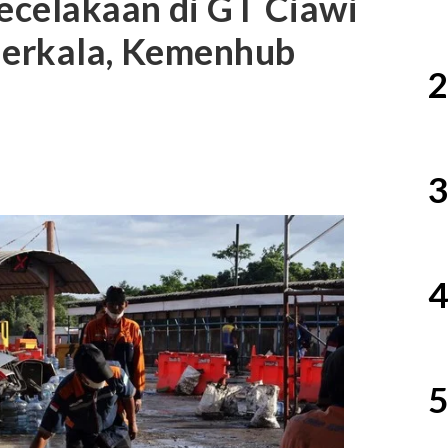
ecelakaan di GT Ciawi
Berkala, Kemenhub
2
3
4
5