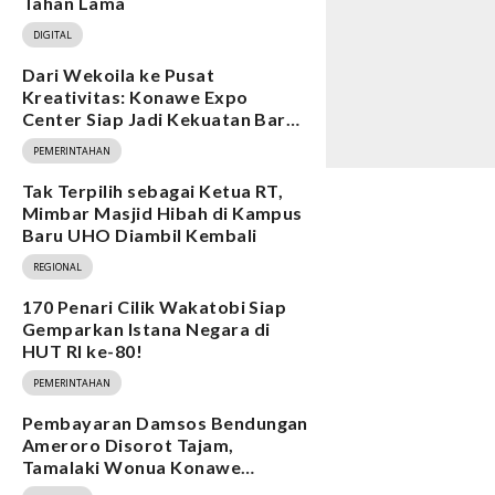
Tahan Lama
DIGITAL
Dari Wekoila ke Pusat
Kreativitas: Konawe Expo
Center Siap Jadi Kekuatan Baru
Ekonomi
PEMERINTAHAN
Tak Terpilih sebagai Ketua RT,
Mimbar Masjid Hibah di Kampus
Baru UHO Diambil Kembali
REGIONAL
170 Penari Cilik Wakatobi Siap
Gemparkan Istana Negara di
HUT RI ke-80!
PEMERINTAHAN
Pembayaran Damsos Bendungan
Ameroro Disorot Tajam,
Tamalaki Wonua Konawe
Ungkap Dugaan Ketidakberesan