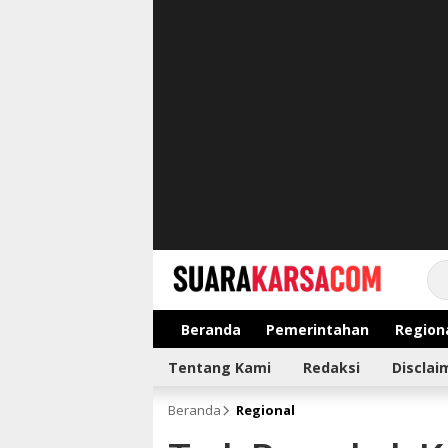
suarakarsa.com
Informasi terpercaya
Beranda
Pemerintahan
Region
Tentang Kami
Redaksi
Disclai
Beranda
Regional