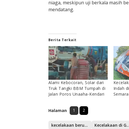
niaga, meskipun uji berkala masih 
mendatang.
Berita Terkait
Alami Kebocoran, Solar dari
Kecelak
Truk Tangki BBM Tumpah di
Indah d
Jalan Poros Unaaha-Kendari
Semara
1
2
Halaman
kecelakaan beruntun digerbang tol ciawi bogor
Kecelakaan di GT