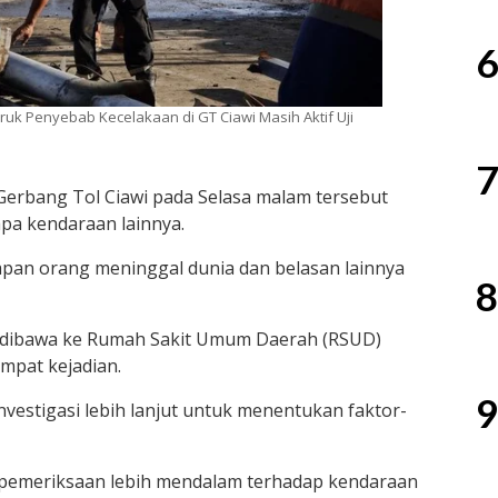
6
ruk Penyebab Kecelakaan di GT Ciawi Masih Aktif Uji
7
 Gerbang Tol Ciawi pada Selasa malam tersebut
apa kendaraan lainnya.
apan orang meninggal dunia dan belasan lainnya
8
n dibawa ke Rumah Sakit Umum Daerah (RSUD)
empat kejadian.
9
estigasi lebih lanjut untuk menentukan faktor-
emeriksaan lebih mendalam terhadap kendaraan