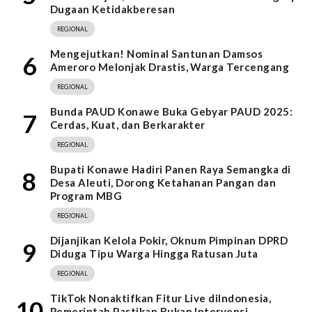
Dugaan Ketidakberesan
REGIONAL
Mengejutkan! Nominal Santunan Damsos
6
Ameroro Melonjak Drastis, Warga Tercengang
REGIONAL
Bunda PAUD Konawe Buka Gebyar PAUD 2025:
7
Cerdas, Kuat, dan Berkarakter
REGIONAL
Bupati Konawe Hadiri Panen Raya Semangka di
8
Desa Aleuti, Dorong Ketahanan Pangan dan
Program MBG
REGIONAL
Dijanjikan Kelola Pokir, Oknum Pimpinan DPRD
9
Diduga Tipu Warga Hingga Ratusan Juta
REGIONAL
TikTok Nonaktifkan Fitur Live diIndonesia,
10
Pemerintah Pastikan Bukan Intervensi