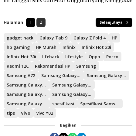
Ini Tanggal Rilis dan Fitur Unggulan yang Menggoda!
1
2
Halaman
Selanjutnya
gadget hack
Galaxy Tab 9
Galaxy Z Fold 4
HP
hp gaming
HP Murah
Infinix
Infinix Hot 20i
Infinix Hot 30i
lifehack
lifestyle
Oppo
Pocco
Redmi 12C
Rekomendasi HP
Samsung
Samsung A72
Samsung Galaxy A04
Samsung Galaxy A23
Samsung Galaxy Flip 5
Samsung Galaxy M34 5G
Samsung Galaxy S21 FE 5G
Samsung Galaxy Tab 9
Samsung Galaxy Z Fold 5
spesifikasi
Spesifikasi Samsung Galaxy S21 FE 5G
tips
ViVo
vivo Y02
Bagikan